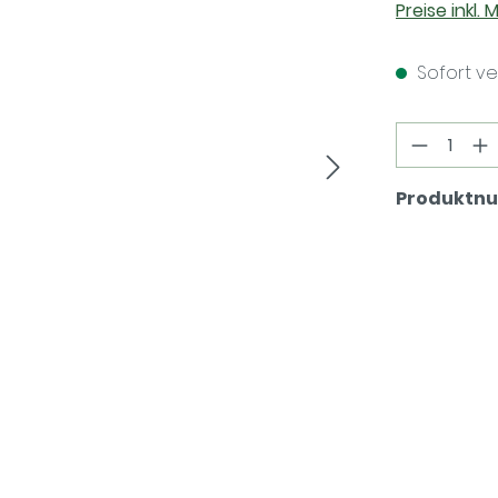
Preise inkl.
Sofort ver
Produkt
Produktn