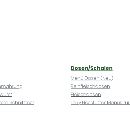
Dosen/Schalen
Menü Dosen (Neu)
iernahrung
Reinfleischdosen
ewurst
Fleischdosen
rste Schnittfest
Leiky Nassfutter Menüs fü