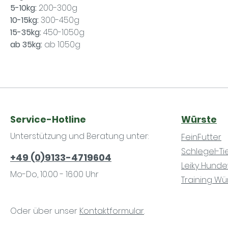
5-10kg:
200-300g
10-15kg:
300-450g
15-35kg:
450-1050g
ab 35kg:
ab 1050g
Service-Hotline
Würste
Unterstützung und Beratung unter:
FeinFutter
Schlegel-T
+49 (0)9133-4719604
Leiky Hund
Mo-Do, 10.00 - 16:00 Uhr
Training Wü
Oder über unser
Kontaktformular
.