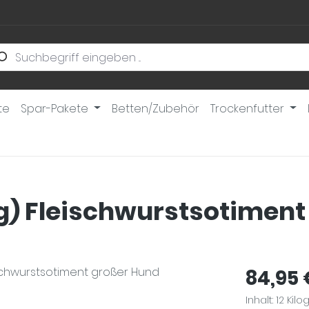
te
Spar-Pakete
Betten/Zubehör
Trockenfutter
kg) Fleischwurstsotimen
Regulärer Pr
84,95 
Inhalt:
12 Ki