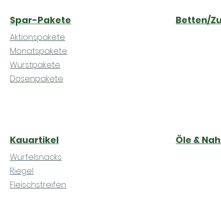
Spar-Pakete
Betten/Z
Aktionspakete
Monatspakete
Wurstpakete
Dosenpakete
Kauartikel
Öle & Na
Würfelsnacks
Riegel
Fleischstreifen