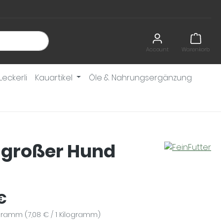
Account
Warenkorb
Leckerli
Kauartikel
Öle & Nahrungsergänzung
t großer Hund
eis:
€
logramm
(7,08 € / 1 Kilogramm)