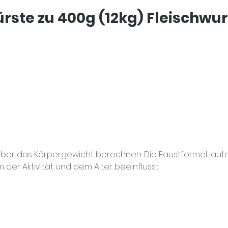
rste zu 400g (12kg) Fleischwu
über das Körpergewicht berechnen. Die Faustformel lau
 der Aktivität und dem Alter beeinflusst.