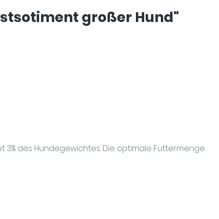
rstsotiment großer Hund"
tet 3% des Hundegewichtes. Die optimale Futtermenge