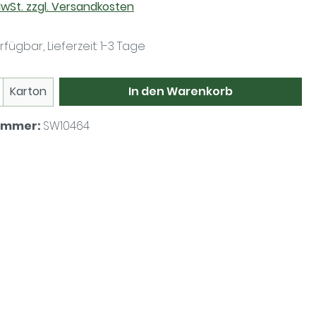
 MwSt. zzgl. Versandkosten
fügbar, Lieferzeit: 1-3 Tage
 Anzahl: Gib den gewünschten Wert ein 
In den Warenkorb
Karton
ummer:
SW10464